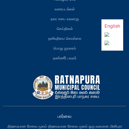
வரைபடங்கள்
நகர சபை வரலாறு
English
செய்திகள்
தனியுரிமை கொள்கை
பொது நூலகம்
தண்ணீர் பவுசர்
பார்வை
திறமையான சேவை மூலம் திறமையான சேவை மூலம் ஒரு வளமான மினிபுரா