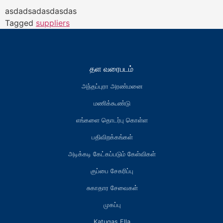
asdadsadasdasdas
Tagged
suppliers
தள வரைபடம்
அந்தப்புரா அரண்மனை
மணிக்கூண்டு
எங்களை தொடர்பு கொள்ள
பதிவிறக்கங்கள்
அடிக்கடி கேட்கப்படும் கேள்விகள்
குப்பை சேகரிப்பு
சுகாதார சேவைகள்
முகப்பு
Katugas Ella